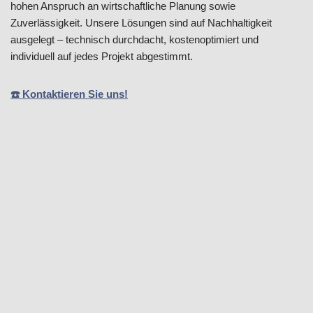
hohen Anspruch an wirtschaftliche Planung sowie
Zuverlässigkeit. Unsere Lösungen sind auf Nachhaltigkeit
ausgelegt – technisch durchdacht, kostenoptimiert und
individuell auf jedes Projekt abgestimmt.
☎️ Kontaktieren Sie uns!
Pfeiffer Ingenieure entwickeln
durchdachte Ingenieurlösungen
mit klarem Fokus auf Sicherheit,
Wirtschaftlichkeit und
Nachhaltigkeit. Das Team
verbindet fundiertes Fachwissen
mit praxisnaher Planung und
begleitet Bauprojekte zuverlässig
von der Konzeption bis zur